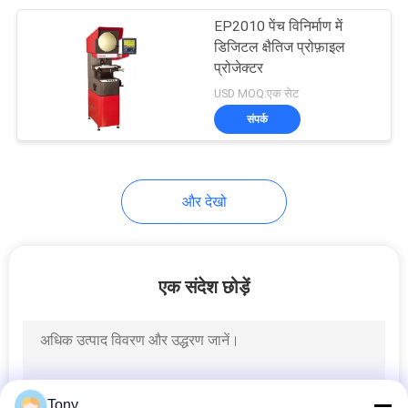
EP2010 पेंच विनिर्माण में
10
डिजिटल क्षैतिज प्रोफ़ाइल
प्रोजेक्टर
रैखिक ग्लास तराजू
USD MOQ:एक सेट
संपर्क
और देखो
17
2 एक्सिस डिजिटल
एक संदेश छोड़ें
रीडआउट
Tony