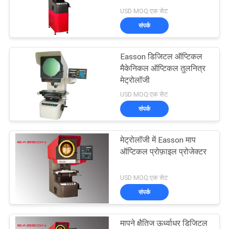
PRIVACY
USD MOQ:एक सेट
POLICY
संपर्क
16
डिजिटल रीडआउट
Easson डिजिटल ऑप्टिकल
मैकेनिकल ऑप्टिकल तुलनित्र
सिस्टम
मेट्रोलॉजी
USD MOQ:एक सेट
संपर्क
मेट्रोलॉजी में Easson माप
16
ऑप्टिकल प्रोफ़ाइल प्रोजेक्टर
डिजिटल स्थिति रीडआउट
USD MOQ:एक सेट
संपर्क
मापने क्षैतिज ऊर्ध्वाधर डिजिटल