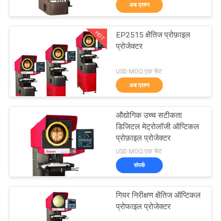
अब प्रश्न
गुणवत्ता
नियंत्रण
HOT
EP2515 क्षैतिज प्रोफ़ाइल
23
प्रोजेक्टर
हमसे
ग्लास स्केल रैखिक
USD MOQ:एक सेट
संपर्क
एनकोडर
अब प्रश्न
करें
औद्योगिक उच्च सटीकता
समाचार
डिजिटल मेट्रोलॉजी ऑप्टिकल
प्रोफ़ाइल प्रोजेक्टर
15
USD MOQ:एक सेट
मामले
संपर्क
माइक्रो लीनियर एनकोडर
साइटमैप
गियर निरीक्षण क्षैतिज ऑप्टिकल
प्रोफाइल प्रोजेक्टर