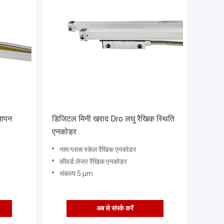
मापन
डिजिटल मिनी खराद Dro लघु रैखिक स्थिति
एनकोडर
नाम:ग्लास स्केल रैखिक एनकोडर
कीवर्ड:लेजर रैखिक एनकोडर
संकल्प:5 µm
अब से संपर्क करें