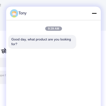
ी
Tony
9:39 AM
Good day, what product are you looking 
for?
 छोड़ दो