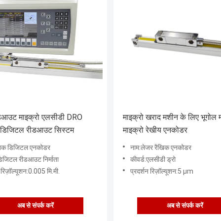
ीडआउट माइक्रो एलसीडी DRO
माइक्रो खराद मशीन के लिए भूगोल 
डिजिटल रीडआउट सिस्टम
माइक्रो रेखीय एनकोडर
खिक डिजिटल एनकोडर
नाम:लेजर रैखिक एनकोडर
डिजिटल रीडआउट निर्माता
कीवर्ड:एलसीडी ड्रो
 रिज़ॉल्यूशन:0.005 मि.मी.
प्रदर्शन रिज़ॉल्यूशन:5 µm
अब से संपर्क करें
अब से संपर्क करें