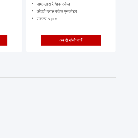
नाम:ग्लास रैखिक स्केल
कीवर्ड:ग्लास स्केल एनकोडर
संकल्प:5 µm
अब से संपर्क करें