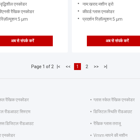
एनकोडर
ण वृद्धिशील एनकोडर
नाम:खराद मशीन ड्रो
:सीएनसी रैखिक एनकोडर
कीवर्ड:ग्लास एनकोडर
न रिज़ॉल्यूशन:5 µm
प्रदर्शन रिज़ॉल्यूशन:5 µm
अब से संपर्क करें
अब से संपर्क करें
Page 1 of 2
|<
<<
1
2
>>
>|
कल रैखिक एनकोडर
ग्लास स्केल रैखिक एनकोडर
टल रीडआउट सिस्टम
डिजिटल स्थिति रीडआउट
्सिस डिजिटल रीडआउट
रैखिक ग्लास तराजू
र एनकोडर
Vmm मापने की मशीन