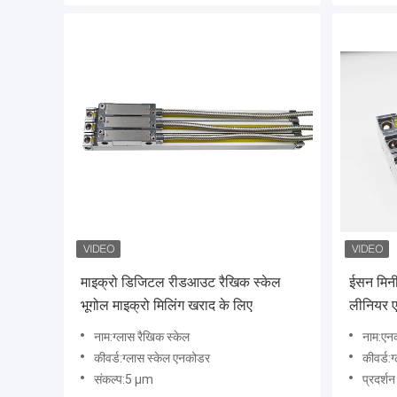
माइक्रो डिजिटल रीडआउट रैखिक स्केल
ईसन मिनी
भूगोल माइक्रो मिलिंग खराद के लिए
लीनियर 
नाम:ग्लास रैखिक स्केल
नाम:एन
कीवर्ड:ग्लास स्केल एनकोडर
कीवर्ड:
संकल्प:5 µm
प्रदर्श