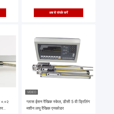
अब से संपर्क करें
म ०.०२
ग्लास ईसन रैखिक स्केल, डीसी 5 वी ड्रिलिंग
नर
मशीन लघु रैखिक एनकोडर