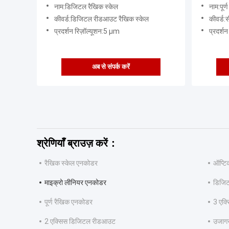
नाम:डिजिटल रैखिक स्केल
नाम:पूर्
कीवर्ड:डिजिटल रीडआउट रैखिक स्केल
कीवर्ड
प्रदर्शन रिज़ॉल्यूशन:5 µm
प्रदर्श
अब से संपर्क करें
श्रेणियाँ ब्राउज़ करें：
रैखिक स्केल एनकोडर
ऑप्टि
माइक्रो लीनियर एनकोडर
डिजि
पूर्ण रैखिक एनकोडर
3 एक
2 एक्सिस डिजिटल रीडआउट
उजाग