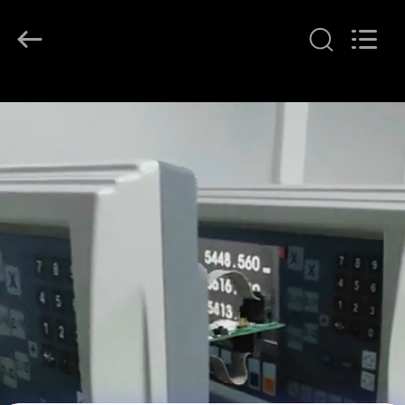
Zhuhai
Easson
Measurement
Technology
Ltd..
All
Rights
Reserved.
घर
उत्पादों
हमारे
बारे
में
कारखाना
दौरा