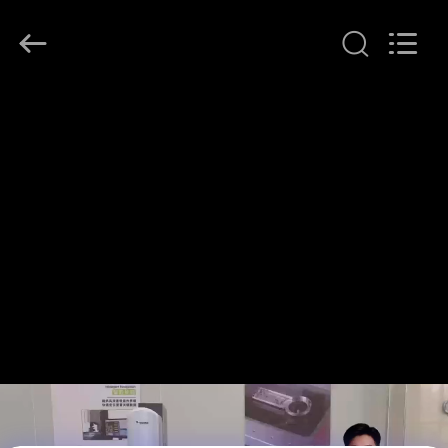
Zhuhai
Easson
Measurement
Technology
Ltd..
All
Rights
Reserved.
घर
उत्पादों
हमारे
बारे
में
कारखाना
दौरा