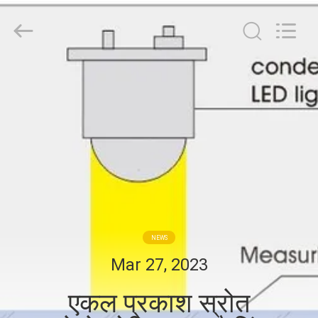
Zhuhai
Easson
Measurement
Technology
Ltd..
All
Rights
Reserved.
घर
उत्पादों
हमारे
बारे
में
NEWS
कारखाना
Mar 27, 2023
दौरा
एकल प्रकाश स्रोत