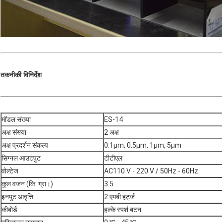
तकनीकी विनिर्देश
मॉडल संख्या
ES-14
अक्ष संख्या
2 अक्ष
अक्ष प्रदर्शन संकल्प
0.1μm, 0.5μm, 1μm, 5μm
सिग्नल आउटपुट
टीटीएल
वोल्टेज
AC110 V - 220 V / 50Hz - 60Hz
कुल वजन (कि. ग्रा।)
3.5
इनपुट आवृत्ति
2 एमबी हर्ट्ज
कीबोर्ड
हल्के स्पर्श बटन