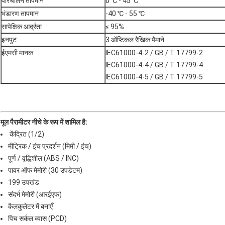
परिचालन तापमान
0 ℃ - 45 ℃
भंडारण तापमान
-40 ℃ - 55 ℃
सापेक्षिक आर्द्रता
≤ 95%
इनपुट
3 ऑप्टिकल रैखिक पैमाने
ईएमसी मानक
IEC61000-4-2 / ​​GB / T 17799-2
IEC61000-4-4 / GB / T 17799-4
IEC61000-4-5 / GB / T 17799-5
मूल पैरामीटर नीचे के रूप में शामिल है:
केंद्रित (1/2)
मीट्रिक / इंच प्रदर्शन (मिमी / इंच)
पूर्ण / वृद्धिशील (ABS / INC)
पावर ऑफ मेमोरी (30 उपडेटम)
199 उपखंड
संदर्भ मेमोरी (आरईएफ)
कैलकुलेटर में बनाएँ
पिच सर्कल व्यास (PCD)