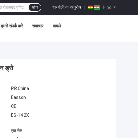
एक बोली का अनुरोध
|
Hindi
खोज
हमसे संपर्क करें
समाचार
मामले
न ड्रो
P.R.China
Easson
CE
ES-14 2X
एक सेट