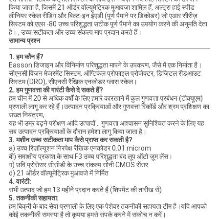
किया जाता है, जिसमें 21 ऑर्डर वॉल्यूमेट्रिक मुआवजा शामिल हैं, अल्ट्रा हाई स्पीड
लीनियर स्केल रीडिंग और बिल्ट-इन ईएडी (पूर्ण पैमाने पर डिकोडर) जो एआर सीरीज़
सिस्टम को एएस -80 उच्च परिशुद्धता सटीक पूर्ण पैमाने का उपयोग करने की अनुमति देता
है। , उच्च सटीकता और उच्च संकल्प माप प्रदान करते हैं।
सामान्य प्रश्न
1. हम कौन हैं?
Easson डिजाइन और विनिर्माण परिशुद्धता मापने के उपकरण, जैसे में एक निर्माता है।
सीएनसी विजन मेजरमेंट सिस्टम, ऑप्टिकल प्रोफाइल प्रोजेक्टर, डिजिटल रीडआउट
सिस्टम (DRO), सीएनसी रैखिक एनकोडर ग्लास स्केल।
2. हम गुणवत्ता की गारंटी कैसे दे सकते हैं?
हम चीन में 20 से अधिक वर्षों के लिए हमारे कारखाने में कुल गुणवत्ता प्रबंधन (टीक्यूएम)
प्रणाली लागू कर रहे हैं।उत्पादन प्रक्रियाओं और गुणवत्ता रिकॉर्ड और श्रम प्रशिक्षण का
सख्त नियंत्रण,
यह भी उम्र बढ़ने परीक्षण आदि उत्पादों .. गुणवत्ता आश्वासन सुनिश्चित करने के लिए यह
सब उत्पादन प्रक्रियाओं के दौरान हमेशा लागू किया जाता है।
3. मशीन उच्च सटीकता माप कैसे प्राप्त कर सकती है?
a) उच्च रिज़ॉल्यूशन निरपेक्ष रैखिक एनकोडर 0.01 microm
बी) समाक्षीय प्रकाश के साथ F3 उच्च परिशुद्धता बंद लूप ऑटो ज़ूम लेंस।
ग) छवि प्रोसेसर सीसीडी के उच्च संकल्प सोनी CMOS सेंसर
d) 21 ऑर्डर वॉल्यूमेट्रिक मुआवजे में निर्मित
4. वारंटी:
सभी उत्पाद जो हम 13 महीने प्रदान करते हैं (शिपमेंट की तारीख से)
5. तकनीकी सहायता:
हम बिक्री के बाद सेवा प्रणाली के लिए एक पेशेवर तकनीकी सहायता टीम है।यदि आपको
कोई तकनीकी समस्या है तो कृपया हमसे संपर्क करने में संकोच न करें।