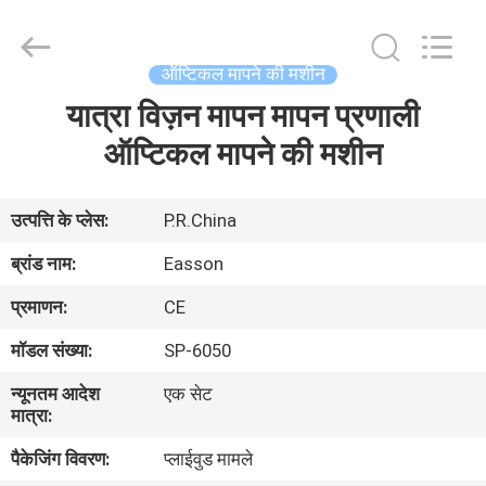
Zhuhai
Easson
Measurement
Technology
Ltd..
ऑप्टिकल मापने की मशीन
All
Rights
Reserved.
यात्रा विज़न मापन मापन प्रणाली
घर
ऑप्टिकल मापने की मशीन
उत्पादों
उत्पत्ति के प्लेस:
P.R.China
हमारे
ब्रांड नाम:
Easson
बारे
प्रमाणन:
CE
में
मॉडल संख्या:
SP-6050
न्यूनतम आदेश
एक सेट
कारखाना
मात्रा:
दौरा
पैकेजिंग विवरण:
प्लाईवुड मामले