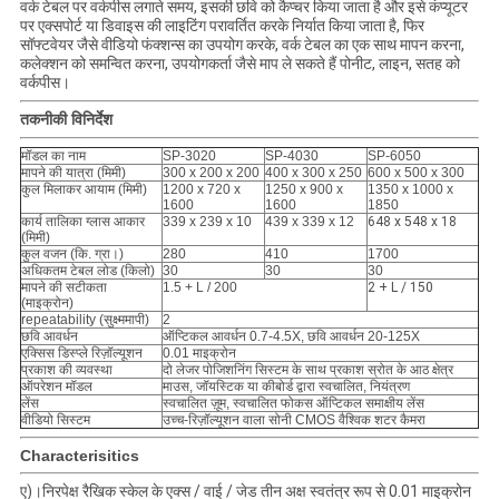
वर्क टेबल पर वर्कपीस लगाते समय, इसकी छवि को कैप्चर किया जाता है और इसे कंप्यूटर
पर एक्सपोर्ट या डिवाइस की लाइटिंग परावर्तित करके निर्यात किया जाता है, फिर
सॉफ्टवेयर जैसे वीडियो फंक्शन्स का उपयोग करके, वर्क टेबल का एक साथ मापन करना,
कलेक्शन को समन्वित करना, उपयोगकर्ता जैसे माप ले सकते हैं पोनीट, लाइन, सतह को
वर्कपीस।
तकनीकी विनिर्देश
मॉडल का नाम
SP-3020
SP-4030
SP-6050
मापने की यात्रा (मिमी)
300 x 200 x 200
400 x 300 x 250
600 x 500 x 300
कुल मिलाकर आयाम (मिमी)
1200 x 720 x
1250 x 900 x
1350 x 1000 x
1600
1600
1850
कार्य तालिका ग्लास आकार
339 x 239 x 10
439 x 339 x 12
648 x 548 x 18
(मिमी)
कुल वजन (कि. ग्रा।)
280
410
1700
अधिकतम टेबल लोड (किलो)
30
30
30
मापने की सटीकता
1.5 + L / 200
2 + L / 150
(माइक्रोन)
repeatability (
सुक्ष्ममापी
)
2
छवि आवर्धन
ऑप्टिकल आवर्धन 0.7-4.5X, छवि आवर्धन 20-125X
एक्सिस डिस्प्ले रिज़ॉल्यूशन
0.01 माइक्रोन
प्रकाश की व्यवस्था
दो लेजर पोजिशनिंग सिस्टम के साथ प्रकाश स्रोत के आठ क्षेत्र
ऑपरेशन मॉडल
माउस, जॉयस्टिक या कीबोर्ड द्वारा स्वचालित, नियंत्रण
लेंस
स्वचालित ज़ूम, स्वचालित फोकस ऑप्टिकल समाक्षीय लेंस
वीडियो सिस्टम
उच्च-रिज़ॉल्यूशन वाला सोनी CMOS वैश्विक शटर कैमरा
Characterisitics
ए)।निरपेक्ष रैखिक स्केल के एक्स / वाई / जेड तीन अक्ष स्वतंत्र रूप से 0.01 माइक्रोन