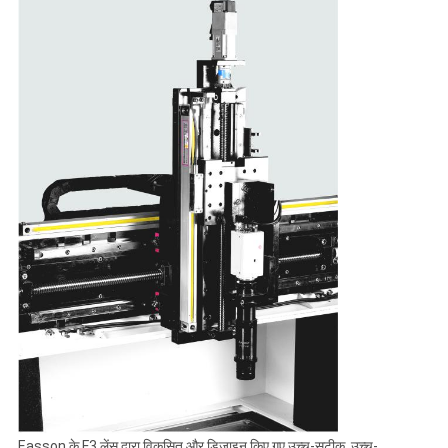
Easson के F3 लेंस द्वारा विकसित और डिज़ाइन किए गए उच्च-सटीक, उच्च-