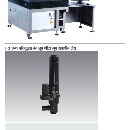
F3 उच्च परिशुद्धता बंद लूप ऑटो जूम समाक्षीय लेंस