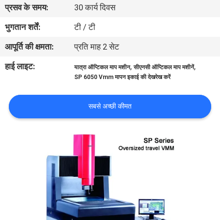
प्रसव के समय:
30 कार्य दिवस
गुणवत्ता
नियंत्रण
भुगतान शर्तें:
टी / टी
आपूर्ति की क्षमता:
प्रति माह 2 सेट
हमसे
हाई लाइट:
,
,
यात्रा ऑप्टिकल माप मशीन
सीएनसी ऑप्टिकल माप मशीनें
संपर्क
SP 6050 Vmm मापन इकाई की देखरेख करें
करें
सबसे अच्छी कीमत
समाचार
मामले
साइटमैप