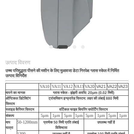
PRIVACY
POLICY
उत्पाद विवरण
उच्च परिशुद्धता पीसने की मशीन के लिए मुआवजा डेटा निरपेक्ष ग्लास स्केल में निर्मित
उत्पाद विनिर्देश
0
VA21
VA22
VA23
VA10
VA11
VA12
VA13
VA2
मापने का मानक
ग्लास स्केल - झंझरी अवधि: 20μm (0.02 मिमी)
ऑप्टिकल डिटेक्टिंग
ट्रांसमिशन इन्फ्रारेड सिस्टम: लहर की लंबाई 880 मिमी
सिस्टम
स्लाइड कैरियर सिस्टम
वर्टिकल फाइव बियरिंग सपोर्टिंग सिस्टम
5μm
1μm
5μm
1μm
5μm
1μm
5μm
1μm
संकल्प
50-1200mm
माप
प्रत्येक 50 मिमी प्रति लंबाई
उपलब्ध नहीं है
यात्रा
विशिष्टता
1300-