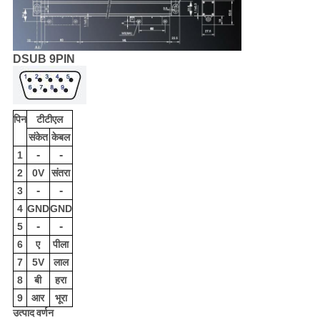
DSUB 9PIN
पिन
टीटीएल
संकेत
केबल
-
-
1
2
0V
संतरा
-
-
3
4
GND
GND
-
-
5
6
ए
पीला
7
5V
लाल
8
बी
हरा
9
आर
भूरा
उत्पाद वर्णन