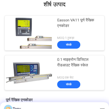
शीर्ष उत्पाद
Easson VA11 पूर्ण रैखिक
एनकोडर
MOQ:1 टुकड़ा
संपर्क
0.1 माइक्रोन डिजिटल
रीडआउट रैखिक स्केल
MOQ:एक सेट
संपर्क
पूर्ण रैखिक एनकोडर
Tony