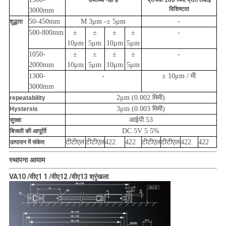
उपलब्ध नहीं है
प्रत्येक 100 मिमी प्रति लंबाई
विशिष्टता
3000mm
50-450mm
M 3μm -
± 5μm
-
शुद्धता
500-800mm
±
±
±
±
-
10μm
5μm
10μm
5μm
1050-
±
±
±
±
-
2000mm
10μm
5μm
10μm
5μm
1300-
-
± 10μm / मी
3000mm
2μm (0.002 मिमी)
repeatability
3μm (0.003 मिमी)
Hystersis
आईपी ​​53
सुरक्षा
DC 5V 5 5%
बिजली की आपूर्ति
टीटीएल
टीटीएल
422
422
टीटीएल
टीटीएल
422
422
उत्पादन में संकेत
स्थापना आयाम
VA10 /
वीए
1 1 /
वीए
12 /
वीए
13 श्रृंखला