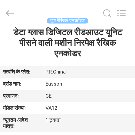
Zhuhai
Easson
Measurement
Technology
Ltd..
पूर्ण रैखिक एनकोडर
All
Rights
Reserved.
डेटा ग्लास डिजिटल रीडआउट यूनिट
घर
पीसने वाली मशीन निरपेक्ष रैखिक
उत्पादों
एनकोडर
हमारे
उत्पत्ति के प्लेस:
P.R.China
बारे
ब्रांड नाम:
Easson
में
प्रमाणन:
CE
मॉडल संख्या:
VA12
कारखाना
न्यूनतम आदेश
1 टुकड़ा
दौरा
मात्रा: