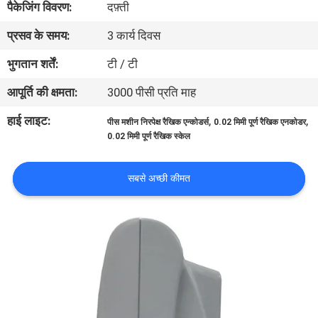
पैकेजिंग विवरण:
दफ़्ती
गुणवत्ता
प्रसव के समय:
3 कार्य दिवस
नियंत्रण
भुगतान शर्तें:
टी / टी
हमसे
आपूर्ति की क्षमता:
3000 पीसी प्रति माह
संपर्क
हाई लाइट:
,
,
पीस मशीन निरपेक्ष रैखिक एन्कोडर्स
0.02 मिमी पूर्ण रैखिक एनकोडर
करें
0.02 मिमी पूर्ण रैखिक स्केल
समाचार
सबसे अच्छी कीमत
मामले
साइटमैप