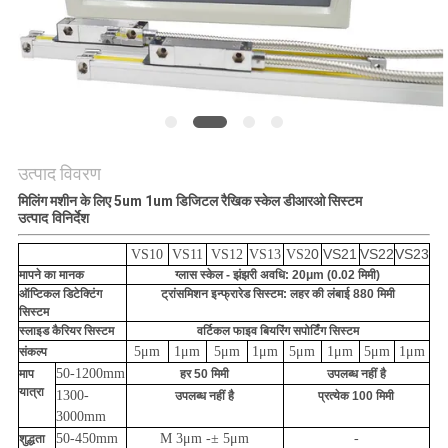
PRIVACY
POLICY
उत्पाद विवरण
मिलिंग मशीन के लिए 5um 1um डिजिटल रैखिक स्केल डीआरओ सिस्टम
उत्पाद विनिर्देश
0
VS21
VS22
VS23
VS10
VS11
VS12
VS13
VS2
मापने का मानक
ग्लास स्केल - झंझरी अवधि: 20μm (0.02 मिमी)
ऑप्टिकल डिटेक्टिंग
ट्रांसमिशन इन्फ्रारेड सिस्टम: लहर की लंबाई 880 मिमी
सिस्टम
स्लाइड कैरियर सिस्टम
वर्टिकल फाइव बियरिंग सपोर्टिंग सिस्टम
5μm
1μm
5μm
1μm
5μm
1μm
5μm
1μm
संकल्प
50-1200mm
माप
हर 50 मिमी
उपलब्ध नहीं है
यात्रा
1300-
उपलब्ध नहीं है
प्रत्येक 100 मिमी
3000mm
50-450mm
M 3μm -
± 5μm
-
शुद्धता