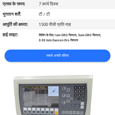
प्रसव के समय:
7 कार्य दिवस
गुणवत्ता
नियंत्रण
भुगतान शर्तें:
टी / टी
आपूर्ति की क्षमता:
1500 पीसी प्रति माह
हमसे
हाई लाइट:
,
,
मिलिंग के लिए 1um DRO सिस्टम
5um DRO सिस्टम
संपर्क
0.02 mm Easson Dro सिस्टम
करें
सबसे अच्छी कीमत
समाचार
मामले
साइटमैप