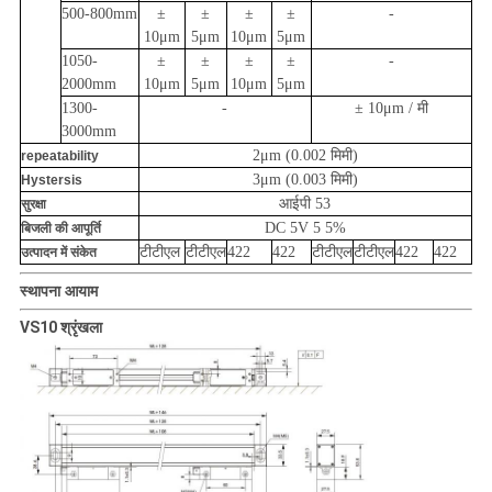
500-800mm
±
±
±
±
-
10μm
5μm
10μm
5μm
1050-
±
±
±
±
-
2000mm
10μm
5μm
10μm
5μm
1300-
-
± 10μm / मी
3000mm
2μm (0.002 मिमी)
repeatability
3μm (0.003 मिमी)
Hystersis
आईपी ​​53
सुरक्षा
DC 5V 5 5%
बिजली की आपूर्ति
टीटीएल
टीटीएल
422
422
टीटीएल
टीटीएल
422
422
उत्पादन में संकेत
स्थापना आयाम
VS1
0
श्रृंखला