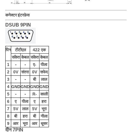
कनेक्टर इंटरफ़ेस
DSUB 9PIN
पिन
टीटीएल
422 एक
संकेत
केबल
संकेत
केबल
-
-
1
ए-
पीला
2
0V
संतरा
0V
सफेद
-
-
3
बी
लाल
4
GND
GND
GND
GND
-
-
5
R-
काली
6
ए
पीला
ए
हरा
7
5V
लाल
5V
भूरा
8
बी
हरा
बी
नीला
9
आर
भूरा
आर
धूसर
दीन 7PIN