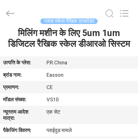
Zhuhai
Easson
Measurement
Technology
Ltd..
ग्लास स्केल रैखिक एनकोडर
All
Rights
Reserved.
मिलिंग मशीन के लिए 5um 1um
घर
डिजिटल रैखिक स्केल डीआरओ सिस्टम
उत्पादों
उत्पत्ति के प्लेस:
P.R.China
हमारे
ब्रांड नाम:
Easson
बारे
प्रमाणन:
CE
में
मॉडल संख्या:
VS10
न्यूनतम आदेश
एक सेट
कारखाना
मात्रा:
दौरा
पैकेजिंग विवरण:
प्लाईवुड मामले