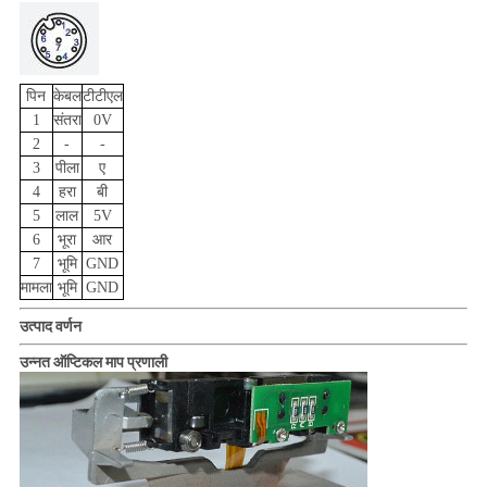
पिन
केबल
टीटीएल
1
संतरा
0V
2
-
-
3
पीला
ए
4
हरा
बी
5
लाल
5V
6
भूरा
आर
7
भूमि
GND
मामला
भूमि
GND
उत्पाद वर्णन
उन्नत ऑप्टिकल माप प्रणाली