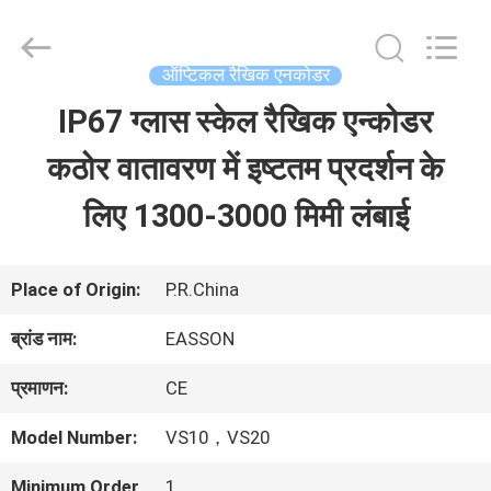
Zhuhai
Easson
Measurement
Technology
ऑप्टिकल रैखिक एनकोडर
Ltd..
All
IP67 ग्लास स्केल रैखिक एन्कोडर
घर
Rights
Reserved.
कठोर वातावरण में इष्टतम प्रदर्शन के
उत्पादों
लिए 1300-3000 मिमी लंबाई
हमारे
Place of Origin:
P.R.China
बारे
ब्रांड नाम:
EASSON
में
प्रमाणन:
CE
Model Number:
VS10，VS20
कारखाना
Minimum Order
1