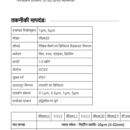
परिचालन तापमानः 0-50 डिग्री सेल्सियस
तकनीकी मापदंडः
एन्कोडर रिज़ॉल्यूशन
1μm, 5μm
मॉडल
वीएस20
कीवर्ड
रैखिक पैमाने पर डिजिटल रीडआउट सिस्टम
आवेदन
मिल, टरथ, ग्राइंडर, ड्रिलिंग
वारंटी
13 महीने
वोल्टेज
DC5V
सुरक्षा वर्ग
IP67
आउटपुट सिग्नल
एनालॉग या डिजिटल
प्रदर्शन संकल्प
0.1μm, 0.5μm, 1μm, 5μm
एन्कोडर प्रकार
वृद्धिशील या पूर्ण
0
वीएस21
वी.ए
वीएस10
VS11
वीएस12
VS13
वीएस2
माप मानक
ग्लास स्केल - ग्रिटिंग अवधिः 20μm (0.02mm)