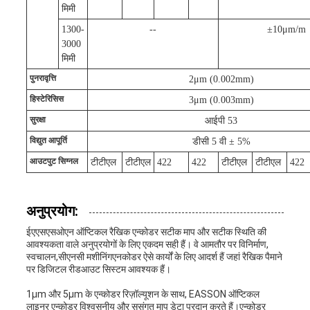
मिमी
1300-
--
±10μm/m
3000
मिमी
पुनरावृत्ति
2μm (0.002mm)
हिस्टेरिसिस
3μm (0.003mm)
सुरक्षा
आईपी 53
विद्युत आपूर्ति
डीसी 5 वी ± 5%
आउटपुट सिग्नल
टीटीएल
टीटीएल
422
422
टीटीएल
टीटीएल
422
अनुप्रयोग:
ईएएसएसओएन ऑप्टिकल रैखिक एन्कोडर सटीक माप और सटीक स्थिति की
आवश्यकता वाले अनुप्रयोगों के लिए एकदम सही हैं। वे आमतौर पर विनिर्माण,
स्वचालन,सीएनसी मशीनिंगएनकोडर ऐसे कार्यों के लिए आदर्श हैं जहां रैखिक पैमाने
पर डिजिटल रीडआउट सिस्टम आवश्यक हैं।
1μm और 5μm के एन्कोडर रिज़ॉल्यूशन के साथ, EASSON ऑप्टिकल
लाइनर एन्कोडर विश्वसनीय और सुसंगत माप डेटा प्रदान करते हैं।एन्कोडर