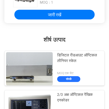
MOQ：
1
जारी रखें
शीर्ष उत्पाद
डिजिटल रीडआउट ऑप्टिकल
लीनियर स्केल
MOQ:एक सेट
संपर्क
2/3 अक्ष ऑप्टिकल रैखिक
एनकोडर