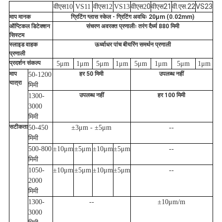
0
वीएस21
वी.एस.22
VS23
वीएस10
VS11
वीएस12
VS13
वीएस2
माप मानक
ग्रिटिंग ग्लास स्केल - ग्रिटिंग अवधिः 20μm (0.02mm)
ऑप्टिकल डिटेक्शन
संचरण अवरक्त प्रणालीः तरंग दैर्ध्य 880 मिमी
सिस्टम
स्लाइड वाहक
ऊर्ध्वाधर पांच बीयरिंग समर्थन प्रणाली
प्रणाली
प्रदर्शन संकल्प
5μm
1μm
5μm
1μm
5μm
1μm
5μm
1μm
माप
हर 50 मिमी
उपलब्ध नहीं
50-1200
यात्रा
मिमी
उपलब्ध नहीं
हर 100 मिमी
1300-
3000
मिमी
सटीकता
50-450
±3μm - ±5μm
--
मिमी
500-800
±10μm
±5μm
±10μm
±5μm
--
मिमी
1050-
±10μm
±5μm
±10μm
±5μm
--
2000
मिमी
1300-
--
±10μm/m
3000