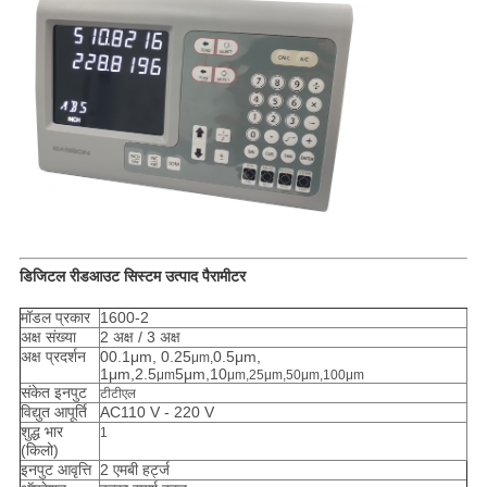
डिजिटल रीडआउट सिस्टम उत्पाद पैरामीटर
मॉडल प्रकार
1600-2
अक्ष संख्या
2 अक्ष / 3 अक्ष
अक्ष प्रदर्शन
00.1μm, 0.25
0.5μm,
μm,
1μm,2.5
5μm,10
μm
μm,25μm,50μm,100μm
संकेत इनपुट
टीटीएल
विद्युत आपूर्ति
AC110 V - 220 V
शुद्ध भार
1
(किलो)
इनपुट आवृत्ति
2 एमबी हर्ट्ज