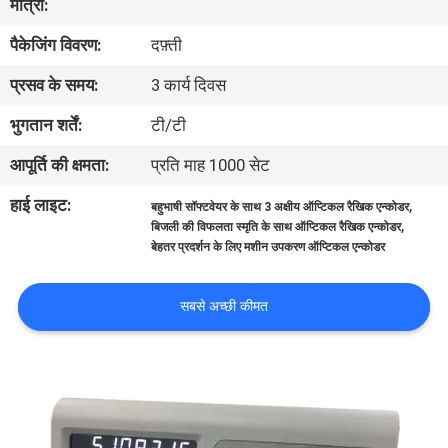
मात्रा:
गुणवत्ता
पैकेजिंग विवरण:
दफ़्ती
नियंत्रण
प्रसव के समय:
3 कार्य दिवस
हमसे
भुगतान शर्तें:
टी/टी
संपर्क
आपूर्ति की क्षमता:
प्रति माह 1000 सेट
करें
हाई लाइट:
,
बहुभाषी सॉफ्टवेयर के साथ 3 अक्षीय ऑप्टिकल रैखिक एन्कोडर
,
बिजली की विफलता स्मृति के साथ ऑप्टिकल रैखिक एन्कोडर
बेहतर प्रदर्शन के लिए मशीन उपकरण ऑप्टिकल एन्कोडर
समाचार
सबसे अच्छी कीमत
मामले
साइटमैप