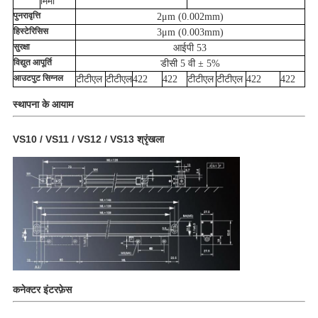
मिमी
पुनरावृत्ति
2μm (0.002mm)
हिस्टेरिसिस
3μm (0.003mm)
सुरक्षा
आईपी 53
विद्युत आपूर्ति
डीसी 5 वी ± 5%
आउटपुट सिग्नल
टीटीएल
टीटीएल
422
422
टीटीएल
टीटीएल
422
422
स्थापना के आयाम
VS10 / VS11 / VS12 / VS13 श्रृंखला
कनेक्टर इंटरफ़ेस