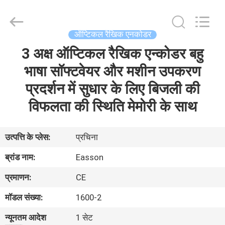
Zhuhai
Easson
Measurement
Technology
Ltd..
ऑप्टिकल रैखिक एनकोडर
All
Rights
Reserved.
3 अक्ष ऑप्टिकल रैखिक एन्कोडर बहु
घर
भाषा सॉफ्टवेयर और मशीन उपकरण
उत्पादों
प्रदर्शन में सुधार के लिए बिजली की
विफलता की स्थिति मेमोरी के साथ
हमारे
बारे
उत्पत्ति के प्लेस:
प्रचिना
में
ब्रांड नाम:
Easson
प्रमाणन:
CE
कारखाना
मॉडल संख्या:
1600-2
दौरा
न्यूनतम आदेश
1 सेट