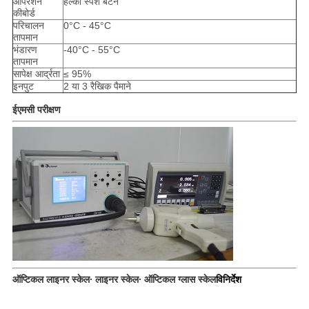
ऑपरेशन
हल्का स्पर्श बटन
कीबोर्ड
परिचालन
0°C - 45°C
तापमान
भंडारण
-40°C - 55°C
तापमान
सापेक्ष आर्द्रता
≤ 95%
इनपुट
2 या 3 रैखिक पैमाने
ईएमसी परीक्षण
ऑप्टिकल लाइनर स्केल∙ लाइनर स्केल∙ ऑप्टिकल ग्लास स्केल
विनिर्देश