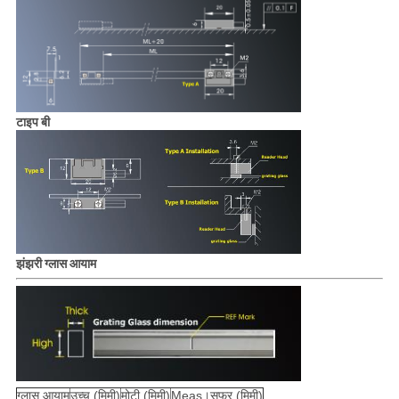
टाइप बी
झंझरी ग्लास आयाम
ग्लास आयाम
उच्च (मिमी)
मोटी (मिमी)
Meas।सफर (मिमी)