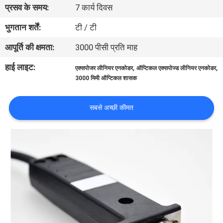
प्रसव के समय:
7 कार्य दिवस
गुणवत्ता
नियंत्रण
भुगतान शर्तें:
टी / टी
आपूर्ति की क्षमता:
3000 पीसी प्रति माह
हमसे
हाई लाइट:
,
,
एक्सपोजर लीनियर एनकोडर
ऑप्टिकल एक्सपोज्ड लीनियर एनकोडर
संपर्क
3000 मिमी ऑप्टिकल शासक
करें
सबसे अच्छी कीमत
समाचार
मामले
साइटमैप