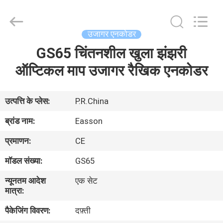
Zhuhai
Easson
Measurement
Technology
Ltd..
उजागर एनकोडर
All
Rights
Reserved.
GS65 चिंतनशील खुला झंझरी
घर
ऑप्टिकल माप उजागर रैखिक एनकोडर
उत्पादों
उत्पत्ति के प्लेस:
P.R.China
हमारे
ब्रांड नाम:
Easson
बारे
प्रमाणन:
CE
में
मॉडल संख्या:
GS65
न्यूनतम आदेश
एक सेट
कारखाना
मात्रा:
दौरा
पैकेजिंग विवरण:
दफ़्ती