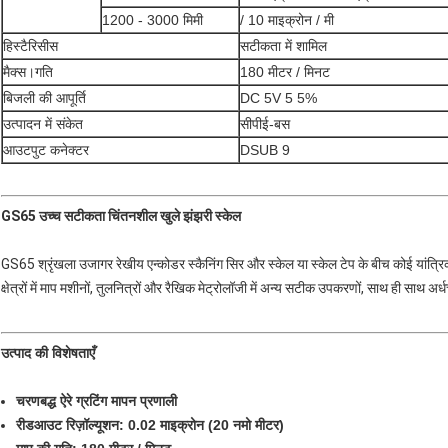
1200 - 3000 मिमी
/ 10 माइक्रोन / मी
हिस्टैरिसीस
सटीकता में शामिल
मैक्स।गति
180 मीटर / मिनट
बिजली की आपूर्ति
DC 5V 5 5%
उत्पादन में संकेत
सीपीई-बस
आउटपुट कनेक्टर
DSUB 9
GS65 उच्च सटीकता चिंतनशील खुले झंझरी स्केल
GS65 श्रृंखला उजागर रेखीय एन्कोडर स्कैनिंग सिर और स्केल या स्केल टेप के बीच कोई यांत्र
क्षेत्रों में माप मशीनों, तुलनित्रों और रैखिक मेट्रोलॉजी में अन्य सटीक उपकरणों, साथ ही साथ
उत्पाद की विशेषताएँ
चरणबद्ध ऐरे ग्रटिंग मापन प्रणाली
रीडआउट रिज़ॉल्यूशन: 0.02 माइक्रोन (20 नमो मीटर)