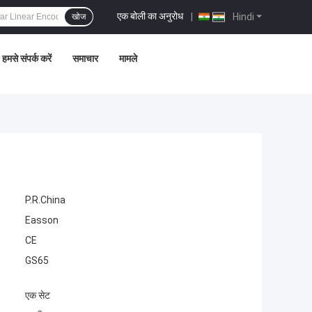
एक बोली का अनुरोध
|
Hindi
खोज
हमसे संपर्क करें
समाचार
मामले
P.R.China
Easson
CE
GS65
एक सेट