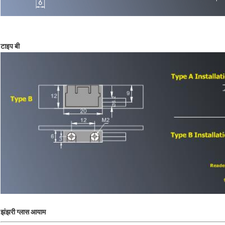
टाइप बी
झंझरी ग्लास आयाम