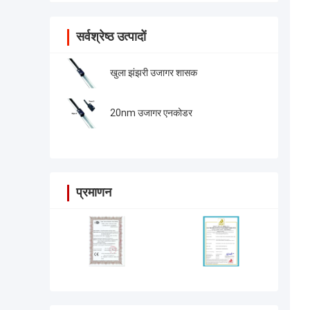
सर्वश्रेष्ठ उत्पादों
खुला झंझरी उजागर शासक
20nm उजागर एनकोडर
प्रमाणन